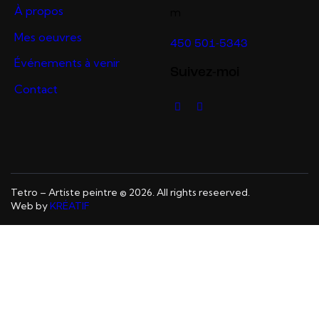
À propos
m
Mes oeuvres
450 501-5343
Événements à venir
Suivez-moi
Contact
Tetro – Artiste peintre © 2026. All rights reseerved.
Web by
KRÉATIF