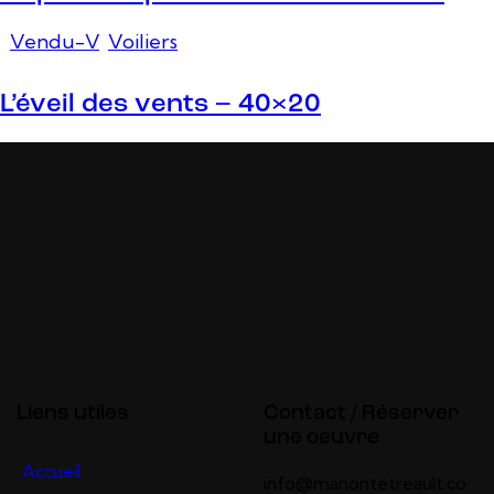
Vendu-V
,
Voiliers
L’éveil des vents – 40×20
Liens utiles
Contact / Réserver
une oeuvre
Accueil
info@manontetreault.co