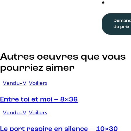
e
Deman
de prix
Autres oeuvres que vous
pourriez aimer
Vendu-V
,
Voiliers
Entre toi et moi – 8×36
Vendu-V
,
Voiliers
Le port respire en silence – 10×30