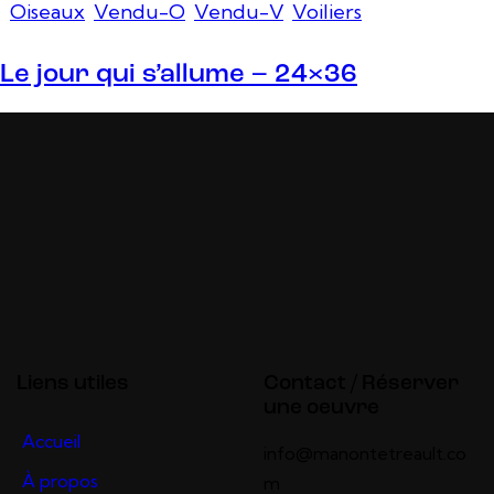
Oiseaux
,
Vendu-O
,
Vendu-V
,
Voiliers
Le jour qui s’allume – 24×36
Liens utiles
Contact / Réserver
une oeuvre
Accueil
info@manontetreault.co
À propos
m