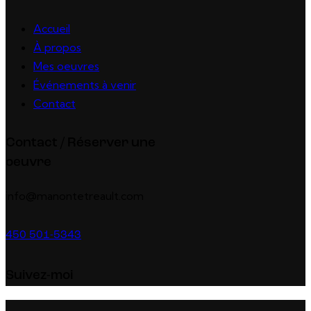
Accueil
À propos
Mes oeuvres
Événements à venir
Contact
Contact / Réserver une
oeuvre
info@manontetreault.com
450 501-5343
Suivez-moi