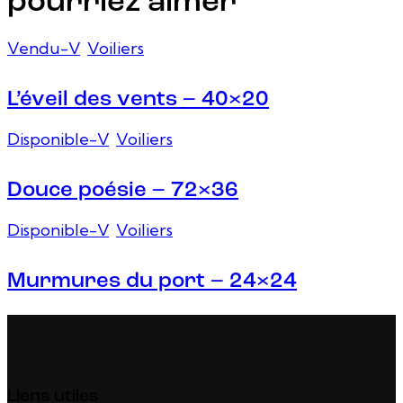
pourriez aimer
Vendu-V
,
Voiliers
L’éveil des vents – 40×20
Disponible-V
,
Voiliers
Douce poésie – 72×36
Disponible-V
,
Voiliers
Murmures du port – 24×24
Liens utiles