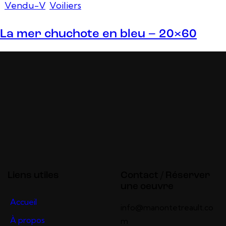
Vendu-V
,
Voiliers
La mer chuchote en bleu – 20×60
Liens utiles
Contact / Réserver
une oeuvre
Accueil
info@manontetreault.co
À propos
m