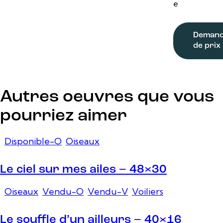
e
Deman
de prix
Autres oeuvres que vous
pourriez aimer
Disponible-O
,
Oiseaux
Le ciel sur mes ailes – 48×30
Oiseaux
,
Vendu-O
,
Vendu-V
,
Voiliers
Le souffle d’un ailleurs – 40×16