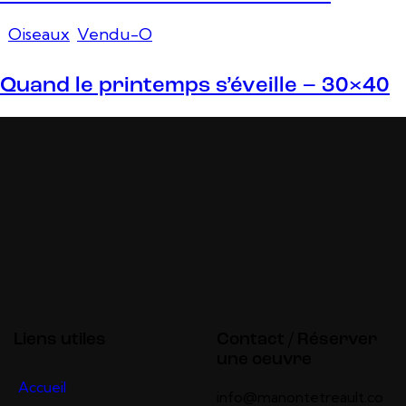
Oiseaux
,
Vendu-O
Quand le printemps s’éveille – 30×40
Liens utiles
Contact / Réserver
une oeuvre
Accueil
info@manontetreault.co