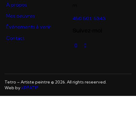
À propos
m
Mes oeuvres
450 501-5343
Événements à venir
Suivez-moi
Contact
Tetro – Artiste peintre © 2026. All rights reseerved.
Web by
KRÉATIF