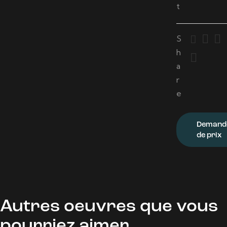
t
S
h
a
r
e
Demand
de prix
Autres oeuvres que vous
pourriez aimer