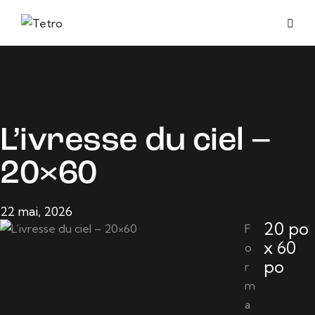
L’ivresse du ciel –
20×60
22 mai, 2026
20 po
F
x 60
o
po
r
m
a