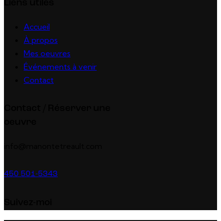
Liens utiles
Accueil
À propos
Mes oeuvres
Événements à venir
Contact
Contact / Réserver une
oeuvre
info@manontetreault.com
450 501-5343
Suivez-moi